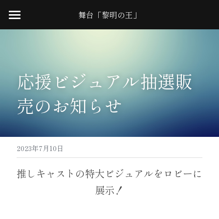
舞台「黎明の王」
Home
News
応援ビジュアル抽選販
Cast
売のお知らせ
Schedule
Ticket
Access
2023年7月10日
Staff
推しキャストの特大ビジュアルをロビーに
展示！
Q&A
Twitter