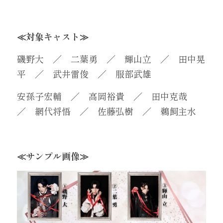
≪対象キャスト≫
磯野大　／　二葉勇　／　輝山立　／　田中晃
平　／　武井雷俊　／　服部武雄
安孫子宏輔　／　高岡裕貴　／　田中克哉　
／　網代将悟　／　佐藤弘樹　／　鵜飼主水
≪サンプル画像≫