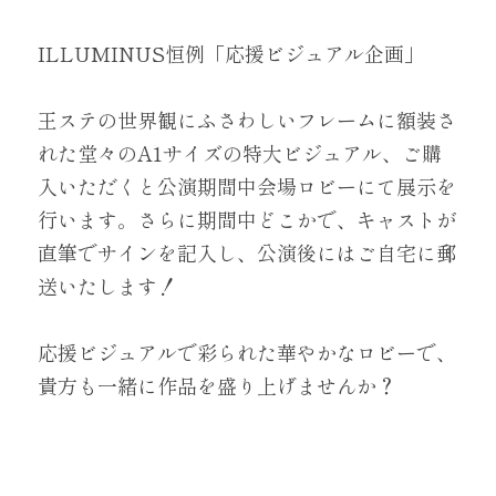
ILLUMINUS恒例「応援ビジュアル企画」
Twitter
王ステの世界観にふさわしいフレームに額装さ
れた堂々のA1サイズの特大ビジュアル、ご購
入いただくと公演期間中会場ロビーにて展示を
行います。さらに期間中どこかで、キャストが
直筆でサインを記入し、公演後にはご自宅に郵
送いたします！ 
応援ビジュアルで彩られた華やかなロビーで、
貴方も一緒に作品を盛り上げませんか？