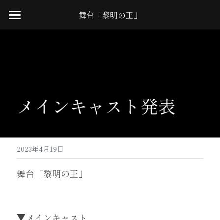
舞台「黎明の王」
Home
News
Cast
メインキャスト発表
Schedule
Ticket
Access
2023年4月19日
Staff
舞台「黎明の王」
Q&A
▼メインキャスト
Twitter