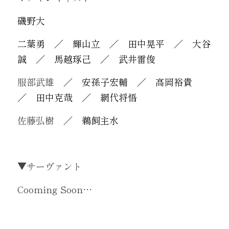
磯野大
Twitter
二葉勇　／　輝山立　／　田中晃平　／　大谷
誠　／　馬越琢己　／　武井雷俊
服部武雄
　／　安孫子宏輔　／　高岡裕貴　
／　田中克哉　／　網代将悟
佐藤弘樹
　／　鵜飼主水
▼サーヴァント
Cooming Soon…