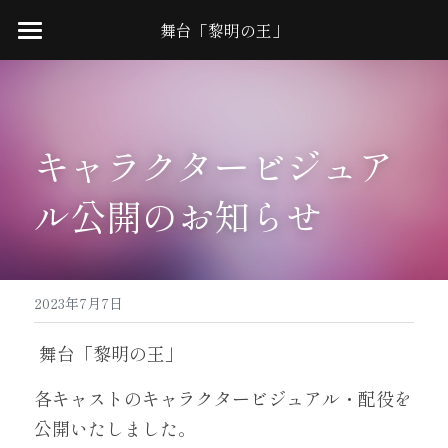
舞台「黎明の王」
Home
News
キャラクタービジュア
Cast
ル公開のお知らせ
Schedule
Ticket
Access
2023年7月7日
Staff
 舞台「黎明の王」
Q&A
各キャストのキャラクタービジュアル・配役を
公開いたしました。
Twitter